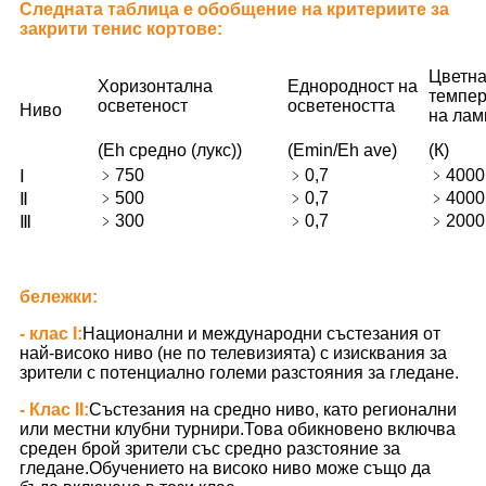
Следната таблица е обобщение на критериите за
закрити тенис кортове:
Цветн
Хоризонтална
Еднородност на
темпер
осветеност
осветеността
Ниво
на лам
(Eh средно (лукс))
(Emin/Eh ave)
(К)
﹥750
﹥0,7
﹥4000
Ⅰ
﹥500
﹥0,7
﹥4000
Ⅱ
﹥300
﹥0,7
﹥2000
Ⅲ
бележки:
- клас I:
Национални и международни състезания от
най-високо ниво (не по телевизията) с изисквания за
зрители с потенциално големи разстояния за гледане.
- Клас II:
Състезания на средно ниво, като регионални
или местни клубни турнири.Това обикновено включва
среден брой зрители със средно разстояние за
гледане.Обучението на високо ниво може също да