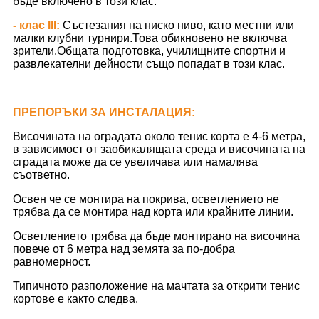
бъде включено в този клас.
- клас III:
Състезания на ниско ниво, като местни или
малки клубни турнири.Това обикновено не включва
зрители.Общата подготовка, училищните спортни и
развлекателни дейности също попадат в този клас.
ПРЕПОРЪКИ ЗА ИНСТАЛАЦИЯ:
Височината на оградата около тенис корта е 4-6 метра,
в зависимост от заобикалящата среда и височината на
сградата може да се увеличава или намалява
съответно.
Освен че се монтира на покрива, осветлението не
трябва да се монтира над корта или крайните линии.
Осветлението трябва да бъде монтирано на височина
повече от 6 метра над земята за по-добра
равномерност.
Типичното разположение на мачтата за открити тенис
кортове е както следва.