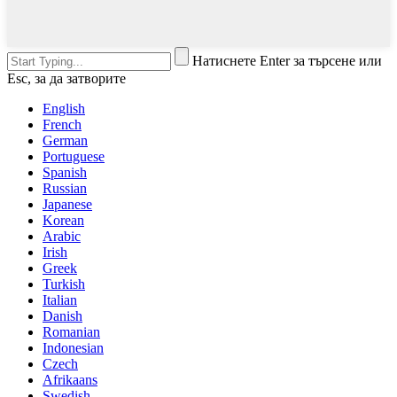
Натиснете Enter за търсене или
Esc, за да затворите
English
French
German
Portuguese
Spanish
Russian
Japanese
Korean
Arabic
Irish
Greek
Turkish
Italian
Danish
Romanian
Indonesian
Czech
Afrikaans
Swedish