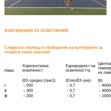
ИЗИСКВАНИЯ ЗА ОСВЕТЛЕНИЕ
Следната таблица е обобщение на критериите за
открити тенис кортове:
Цветн
Хоризонтална
Еднородност на
темпер
осветеност
осветеността
Ниво
на лам
(Eh средно (лукс))
(Emin/Eh ave)
(К)
﹥
500
﹥
0,7
﹥
4000
Ⅰ
﹥
300
﹥
0,7
﹥
4000
Ⅱ
﹥
200
﹥
0,7
﹥
2000
Ⅲ