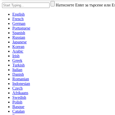
Натиснете Enter за търсене или Es
English
French
German
Portuguese
Spanish
Russian
Japanese
Korean
Arabic
Irish
Greek
Turkish
Italian
Danish
Romanian
Indonesian
Czech
Afrikaans
Swedish
Polish
Basque
Catalan