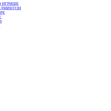
О ИГРИЩЕ
БАДМИНТОН
РЕ
Е
И
А