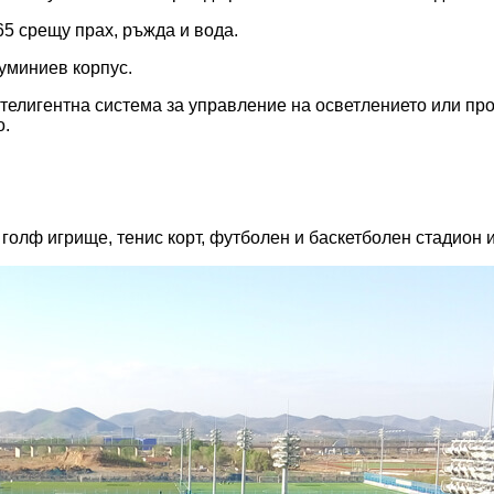
65 срещу прах, ръжда и вода.
уминиев корпус.
телигентна система за управление на осветлението или пр
о.
голф игрище, тенис корт, футболен и баскетболен стадион и