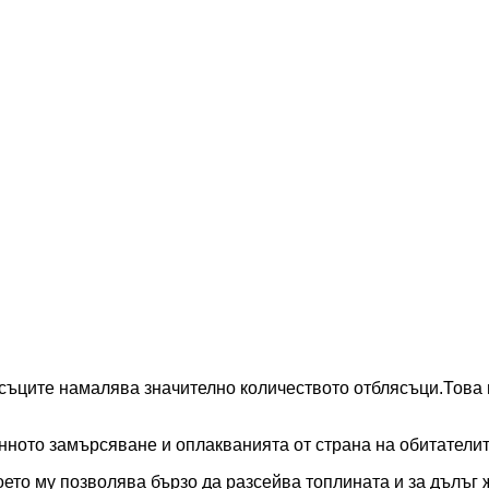
ясъците намалява значително количеството отблясъци.Това
инното замърсяване и оплакванията от страна на обитатели
ето му позволява бързо да разсейва топлината и за дълъг ж