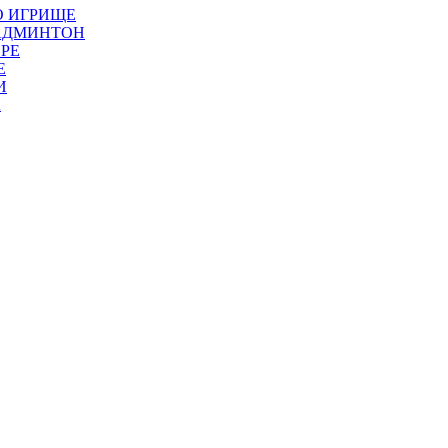
О ИГРИЩЕ
БАДМИНТОН
РЕ
Е
И
А