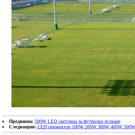
Предишна:
500W LED светлина за футболно игрище
Следващия:
LED прожектор 100W 200W 300W 400W 500W з