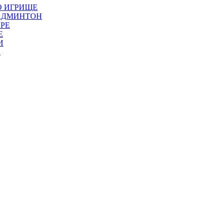
О ИГРИЩЕ
БАДМИНТОН
РЕ
Е
И
А