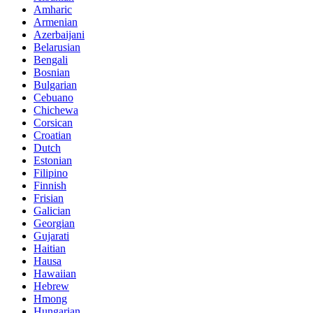
Amharic
Armenian
Azerbaijani
Belarusian
Bengali
Bosnian
Bulgarian
Cebuano
Chichewa
Corsican
Croatian
Dutch
Estonian
Filipino
Finnish
Frisian
Galician
Georgian
Gujarati
Haitian
Hausa
Hawaiian
Hebrew
Hmong
Hungarian