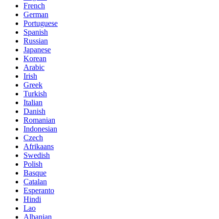
French
German
Portuguese
Spanish
Russian
Japanese
Korean
Arabic
Irish
Greek
Turkish
Italian
Danish
Romanian
Indonesian
Czech
Afrikaans
Swedish
Polish
Basque
Catalan
Esperanto
Hindi
Lao
Albanian