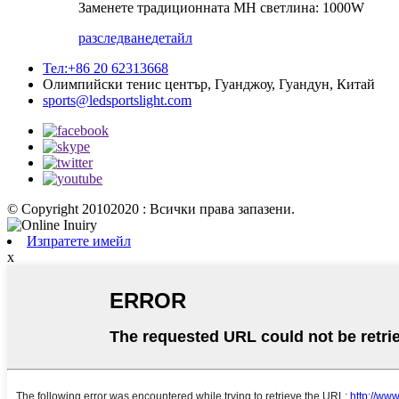
Заменете традиционната MH светлина: 1000W
разследване
детайл
Тел:+86 20 62313668
Олимпийски тенис център, Гуанджоу, Гуандун, Китай
sports@ledsportslight.com
© Copyright 20102020 : Всички права запазени.
Изпратете имейл
x