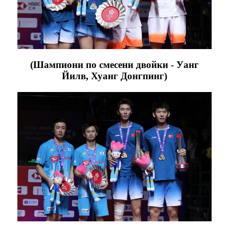
(Шампиони по смесени двойки - Уанг
Йилв, Хуанг Донгпинг)