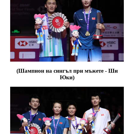
(Шампион на сингъл при мъжете - Ши
Юки)