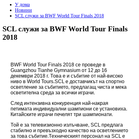
У дома
Новини
SCL служи за BWF World Tour Finals 2018
SCL служи за BWF World Tour Finals
2018
BWF World Tour Finals 2018 се проведе в
Guangzhou Tianhe Gymnasium от 12 до 16
декември 2018 г. Това е и събитие от най-високо
ниво в World Tours.SCL е доставчикът на спортно
осветление за събитието, предлагащ чиста и мека
осветителна среда за всички играчи.
След интензивна конкуренция най-накрая
петимата индивидуални шампиони се установиха.
Китайските играчи печелят три шампионати.
Той е за телевизионно излъчване, SCL предлага
стабилно и превъзходно качество на осветлението
за това събитие.Техническият персонал на SCL е