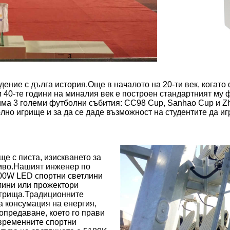
едение с дълга история.Още в началото на 20-ти век, когато
 и 40-те години на миналия век е построен стандартният м
има 3 големи футболни събития: CC98 Cup, Sanhao Cup и Zh
но игрище и за да се даде възможност на студентите да игр
е с писта, изискването за
ниво.Нашият инженер по
800W LED спортни светлини
лини или прожектори
игрища.Традиционните
а консумация на енергия,
опредаване, което го прави
ъвременните спортни