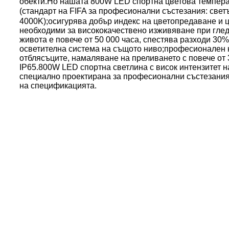
обекти.Но нашата 800W LED спортна цветова темпера
(стандарт на FIFA за професионални състезания: све
4000K);осигурява добър индекс на цветопредаване и 
необходими за висококачествено изживяване при гле
живота е повече от 50 000 часа, спестява разходи 30%
осветителна система на същото ниво;професионален 
отблясъците, намаляване на преливането с повече от 
IP65.800W LED спортна светлина с висок интензитет 
специално проектирана за професионални състезания,
на спецификацията.