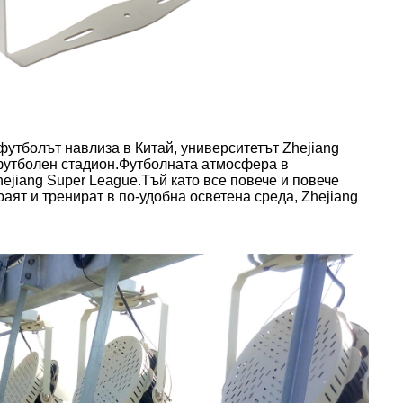
 футболът навлиза в Китай, университетът Zhejiang
у футболен стадион.Футболната атмосфера в
ejiang Super League.Тъй като все повече и повече
аят и тренират в по-удобна осветена среда, Zhejiang