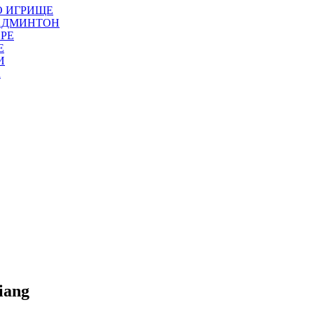
О ИГРИЩЕ
БАДМИНТОН
РЕ
Е
И
А
iang