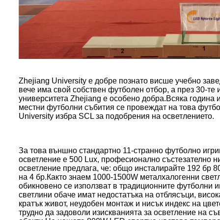
Zhejiang University е добре познато висше учебно зав
вече има свой собствен футболен отбор, а през 30-те
университета Zhejiang е особено добра.Всяка година 
местни футболни събития се провеждат на това футбол
University избра SCL за подобрения на осветлението.
За това външно стандартно 11-странно футболно игрищ
осветление е 500 Lux, професионално състезателно 
осветление предлага, че: общо инсталирайте 192 бр 
на 4 бр.Както знаем 1000-1500W металхалогенни свет
обикновено се използват в традиционните футболни 
светлини обаче имат недостатъка на отблясъци, висок
кратък живот, неудобен монтаж и нисък индекс на цвет
трудно да задоволи изискванията за осветление на с