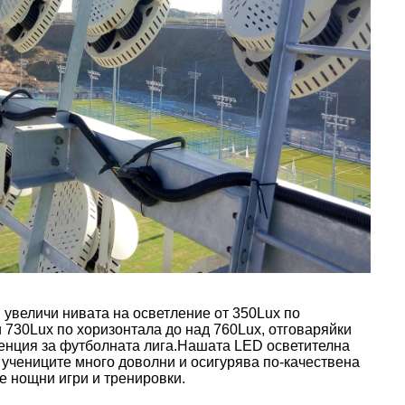
 увеличи нивата на осветление от 350Lux по
и 730Lux по хоризонтала до над 760Lux, отговаряйки
енция за футболната лига.Нашата LED осветителна
 учениците много доволни и осигурява по-качествена
е нощни игри и тренировки.