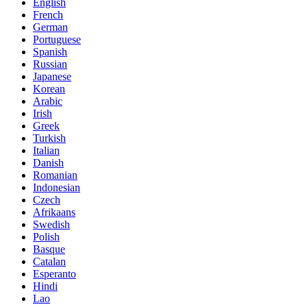
English
French
German
Portuguese
Spanish
Russian
Japanese
Korean
Arabic
Irish
Greek
Turkish
Italian
Danish
Romanian
Indonesian
Czech
Afrikaans
Swedish
Polish
Basque
Catalan
Esperanto
Hindi
Lao