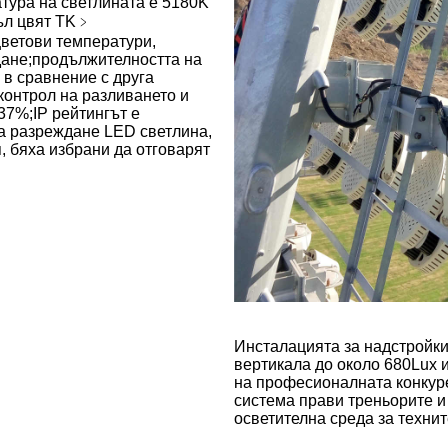
тура на светлината е 5180K
тъл цвят TK﹥
цветови температури,
дане;продължителността на
 в сравнение с друга
контрол на разливането и
37%;IP рейтингът е
на разреждане LED светлина,
 бяха избрани да отговарят
Инсталацията за надстройки
вертикала до около 680Lux 
на професионалната конкур
система прави треньорите и
осветителна среда за технит